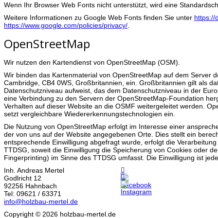
Wenn Ihr Browser Web Fonts nicht unterstützt, wird eine Standardsch
Weitere Informationen zu Google Web Fonts finden Sie unter
https:/
https://www.google.com/policies/privacy/
.
OpenStreetMap
Wir nutzen den Kartendienst von OpenStreetMap (OSM).
Wir binden das Kartenmaterial von OpenStreetMap auf dem Server d
Cambridge, CB4 0WS, Großbritannien, ein. Großbritannien gilt als dat
Datenschutzniveau aufweist, das dem Datenschutzniveau in der Euro
eine Verbindung zu den Servern der OpenStreetMap-Foundation herges
Verhalten auf dieser Website an die OSMF weitergeleitet werden. O
setzt vergleichbare Wiedererkennungstechnologien ein.
Die Nutzung von OpenStreetMap erfolgt im Interesse einer anspreche
der von uns auf der Website angegebenen Orte. Dies stellt ein berecht
entsprechende Einwilligung abgefragt wurde, erfolgt die Verarbeitung
TTDSG, soweit die Einwilligung die Speicherung von Cookies oder den
Fingerprinting) im Sinne des TTDSG umfasst. Die Einwilligung ist jede
Inh. Andreas Mertel
Godlricht 12
92256 Hahnbach
Tel: 09621 / 63371
info@holzbau-mertel.de
Copyright © 2026 holzbau-mertel.de